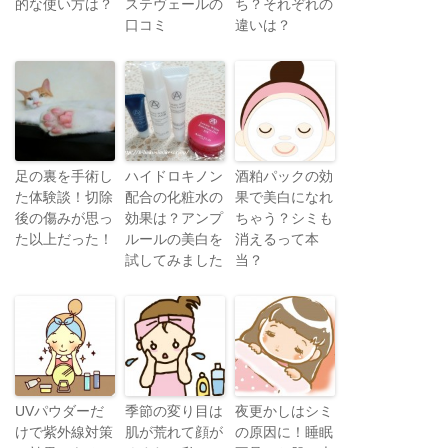
的な使い方は？
ステヴェールの
ち？それぞれの
口コミ
違いは？
足の裏を手術し
ハイドロキノン
酒粕パックの効
た体験談！切除
配合の化粧水の
果で美白になれ
後の傷みが思っ
効果は？アンプ
ちゃう？シミも
た以上だった！
ルールの美白を
消えるって本
試してみました
当？
UVパウダーだ
季節の変り目は
夜更かしはシミ
けで紫外線対策
肌が荒れて顔が
の原因に！睡眠