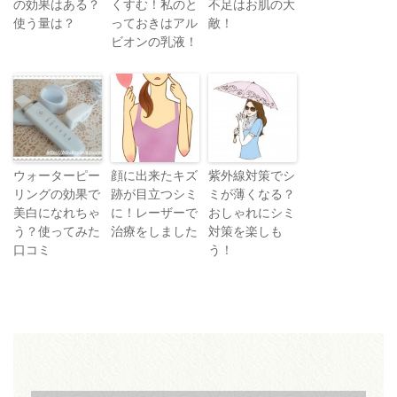
の効果はある？
くすむ！私のと
不足はお肌の大
使う量は？
っておきはアル
敵！
ビオンの乳液！
ウォーターピー
顔に出来たキズ
紫外線対策でシ
リングの効果で
跡が目立つシミ
ミが薄くなる？
美白になれちゃ
に！レーザーで
おしゃれにシミ
う？使ってみた
治療をしました
対策を楽しも
口コミ
う！