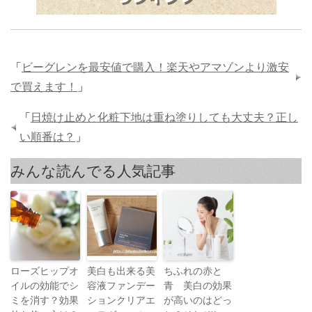
「
ビーグレンを最安値で購入！楽天やアマゾンより激安
で買えます！
」
「
日焼け止めと化粧下地は重ね塗りしても大丈夫？正し
い順番は？
」
みんな読んでる人気記事
ローズヒップオ
美白も出来る美
ちふれの赤と
イルの効能でシ
容液ファンデー
青 美白の効果
ミを消す？効果
ションクリアエ
が高いのはどっ